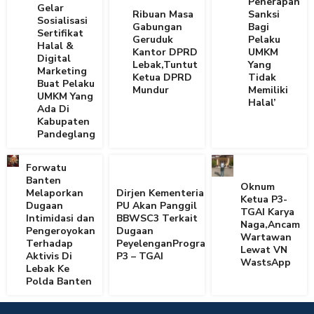
Penerapan
Gelar
Ribuan Masa
Sanksi
Sosialisasi
Gabungan
Bagi
Sertifikat
Geruduk
Pelaku
Halal &
Kantor DPRD
UMKM
Digital
Lebak,Tuntut
Yang
Marketing
Ketua DPRD
Tidak
Buat Pelaku
Mundur
Memiliki
UMKM Yang
Halal’
Ada Di
Kabupaten
Pandeglang
Forwatu
Banten
Oknum
Melaporkan
Dirjen Kementerian
Ketua P3-
Dugaan
PU Akan Panggil
TGAI Karya
Intimidasi dan
BBWSC3 Terkait
Naga,Ancam
Pengeroyokan
Dugaan
Wartawan
Terhadap
PeyelenganProgram
Lewat VN
Aktivis Di
P3 – TGAI
WastsApp
Lebak Ke
Polda Banten