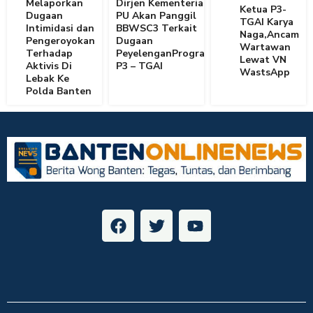
Melaporkan
Dirjen Kementerian
Ketua P3-
Dugaan
PU Akan Panggil
TGAI Karya
Intimidasi dan
BBWSC3 Terkait
Naga,Ancam
Pengeroyokan
Dugaan
Wartawan
Terhadap
PeyelenganProgram
Lewat VN
Aktivis Di
P3 – TGAI
WastsApp
Lebak Ke
Polda Banten