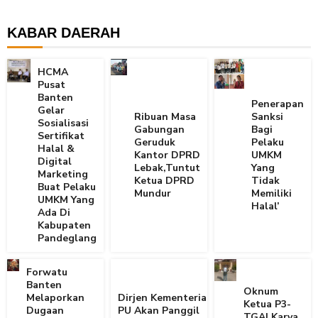
KABAR DAERAH
HCMA
Pusat
Banten
Penerapan
Gelar
Ribuan Masa
Sanksi
Sosialisasi
Gabungan
Bagi
Sertifikat
Geruduk
Pelaku
Halal &
Kantor DPRD
UMKM
Digital
Lebak,Tuntut
Yang
Marketing
Ketua DPRD
Tidak
Buat Pelaku
Mundur
Memiliki
UMKM Yang
Halal’
Ada Di
Kabupaten
Pandeglang
Forwatu
Banten
Oknum
Melaporkan
Dirjen Kementerian
Ketua P3-
Dugaan
PU Akan Panggil
TGAI Karya