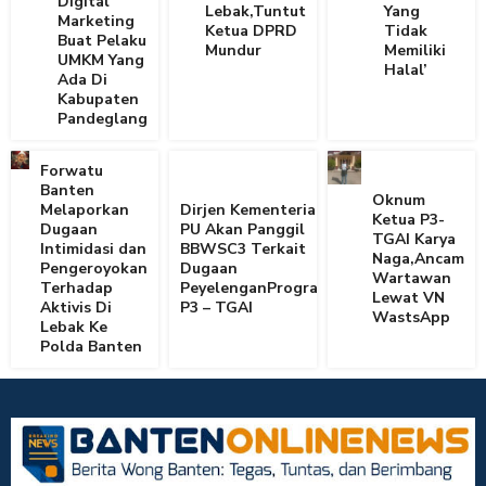
Digital
Lebak,Tuntut
Yang
Marketing
Ketua DPRD
Tidak
Buat Pelaku
Mundur
Memiliki
UMKM Yang
Halal’
Ada Di
Kabupaten
Pandeglang
Forwatu
Banten
Oknum
Melaporkan
Dirjen Kementerian
Ketua P3-
Dugaan
PU Akan Panggil
TGAI Karya
Intimidasi dan
BBWSC3 Terkait
Naga,Ancam
Pengeroyokan
Dugaan
Wartawan
Terhadap
PeyelenganProgram
Lewat VN
Aktivis Di
P3 – TGAI
WastsApp
Lebak Ke
Polda Banten