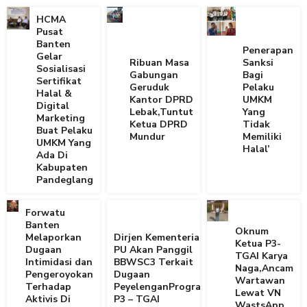
HCMA
Pusat
Banten
Penerapan
Gelar
Ribuan Masa
Sanksi
Sosialisasi
Gabungan
Bagi
Sertifikat
Geruduk
Pelaku
Halal &
Kantor DPRD
UMKM
Digital
Lebak,Tuntut
Yang
Marketing
Ketua DPRD
Tidak
Buat Pelaku
Mundur
Memiliki
UMKM Yang
Halal’
Ada Di
Kabupaten
Pandeglang
Forwatu
Banten
Oknum
Melaporkan
Dirjen Kementerian
Ketua P3-
Dugaan
PU Akan Panggil
TGAI Karya
Intimidasi dan
BBWSC3 Terkait
Naga,Ancam
Pengeroyokan
Dugaan
Wartawan
Terhadap
PeyelenganProgram
Lewat VN
Aktivis Di
P3 – TGAI
WastsApp