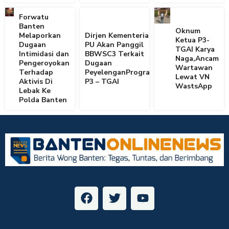
Forwatu
Banten
Oknum
Melaporkan
Dirjen Kementerian
Ketua P3-
Dugaan
PU Akan Panggil
TGAI Karya
Intimidasi dan
BBWSC3 Terkait
Naga,Ancam
Pengeroyokan
Dugaan
Wartawan
Terhadap
PeyelenganProgram
Lewat VN
Aktivis Di
P3 – TGAI
WastsApp
Lebak Ke
Polda Banten