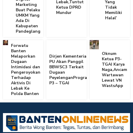
Lebak,Tuntut
Yang
Marketing
Ketua DPRD
Tidak
Buat Pelaku
Mundur
Memiliki
UMKM Yang
Halal’
Ada Di
Kabupaten
Pandeglang
Forwatu
Banten
Oknum
Melaporkan
Dirjen Kementerian
Ketua P3-
Dugaan
PU Akan Panggil
TGAI Karya
Intimidasi dan
BBWSC3 Terkait
Naga,Ancam
Pengeroyokan
Dugaan
Wartawan
Terhadap
PeyelenganProgram
Lewat VN
Aktivis Di
P3 – TGAI
WastsApp
Lebak Ke
Polda Banten