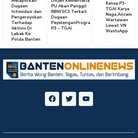
Melaporkan
Dirjen Kementerian
Ketua P3-
Dugaan
PU Akan Panggil
TGAI Karya
Intimidasi dan
BBWSC3 Terkait
Naga,Ancam
Pengeroyokan
Dugaan
Wartawan
Terhadap
PeyelenganProgram
Lewat VN
Aktivis Di
P3 – TGAI
WastsApp
Lebak Ke
Polda Banten