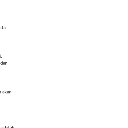
ita
,
 dan
a akan
 adalah