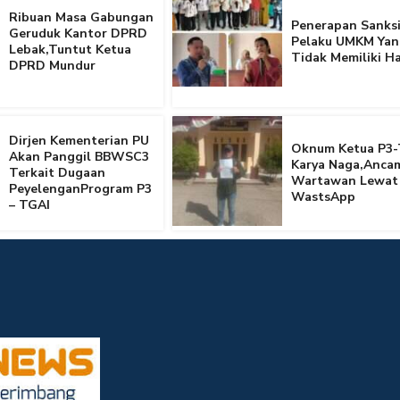
Ribuan Masa Gabungan
Penerapan Sanksi
Geruduk Kantor DPRD
Pelaku UMKM Yan
Lebak,Tuntut Ketua
Tidak Memiliki Ha
DPRD Mundur
Dirjen Kementerian PU
Oknum Ketua P3-
Akan Panggil BBWSC3
Karya Naga,Anca
Terkait Dugaan
Wartawan Lewat
PeyelenganProgram P3
WastsApp
– TGAI