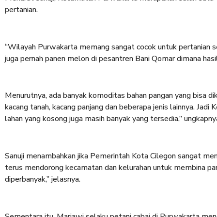
pertanian.
“Wilayah Purwakarta memang sangat cocok untuk pertanian sek
juga pernah panen melon di pesantren Bani Qomar dimana hasil
Menurutnya, ada banyak komoditas bahan pangan yang bisa dik
kacang tanah, kacang panjang dan beberapa jenis lainnya. Jad
lahan yang kosong juga masih banyak yang tersedia,” ungkapny
Sanuji menambahkan jika Pemerintah Kota Cilegon sangat mend
terus mendorong kecamatan dan kelurahan untuk membina para 
diperbanyak,” jelasnya.
Sementara itu, Marjawi selaku petani cabai di Purwakarta m