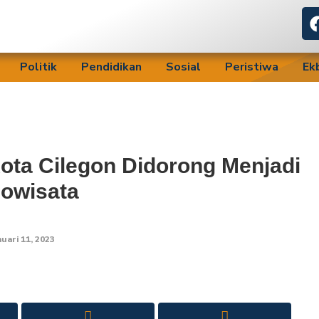
Politik
Pendidikan
Sosial
Peristiwa
Ek
ta Cilegon Didorong Menjadi
owisata
nuari 11, 2023