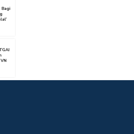
 Bagi
g
lal’
TGAI
m
 VN