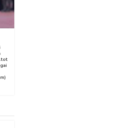
i
n
Atot
agai
am)