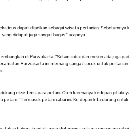
aligus dapat dijadikan sebagai wisata pertanian. Sebelumnya k
 yang didapat juga sangat bagus,” ucapnya.
embangkan di Purwakarta. “Selain cabai dan melon ada juga padi
i Kecamatan Purwakarta ini memang sangat cocok untuk pertanian
a.
ukung eksistensi para petani. Oleh karenanya kedepan pihakny
petani. “Termasuk petani cabai ini. Ke depan kita dorong untuk
engatakan bahwa kendala yang dialaminya selama menanam cabai