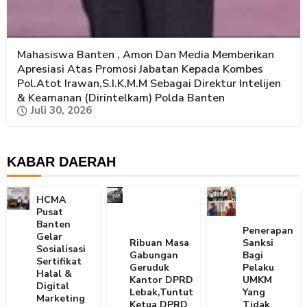
Mahasiswa Banten , Amon Dan Media Memberikan
Apresiasi Atas Promosi Jabatan Kepada Kombes
Pol.Atot Irawan,S.I.K,M.M Sebagai Direktur Intelijen
& Keamanan (Dirintelkam) Polda Banten
Juli 30, 2026
KABAR DAERAH
HCMA
Pusat
Banten
Penerapan
Gelar
Ribuan Masa
Sanksi
Sosialisasi
Gabungan
Bagi
Sertifikat
Geruduk
Pelaku
Halal &
Kantor DPRD
UMKM
Digital
Lebak,Tuntut
Yang
Marketing
Ketua DPRD
Tidak