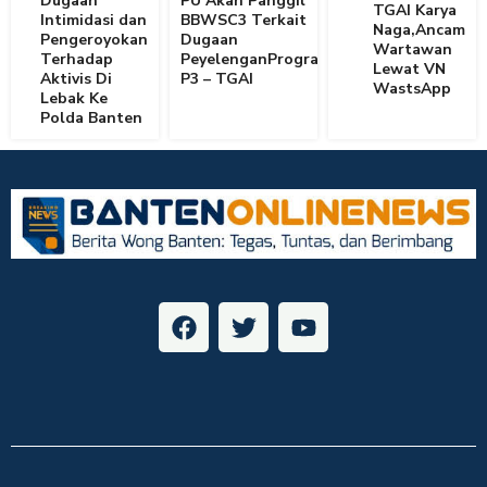
Dugaan
PU Akan Panggil
TGAI Karya
Intimidasi dan
BBWSC3 Terkait
Naga,Ancam
Pengeroyokan
Dugaan
Wartawan
Terhadap
PeyelenganProgram
Lewat VN
Aktivis Di
P3 – TGAI
WastsApp
Lebak Ke
Polda Banten