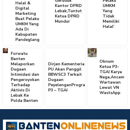
Geruduk
Pelaku
Halal &
Kantor DPRD
UMKM
Digital
Lebak,Tuntut
Yang
Marketing
Ketua DPRD
Tidak
Buat Pelaku
Mundur
Memiliki
UMKM Yang
Halal’
Ada Di
Kabupaten
Pandeglang
Forwatu
Banten
Oknum
Melaporkan
Dirjen Kementerian
Ketua P3-
Dugaan
PU Akan Panggil
TGAI Karya
Intimidasi dan
BBWSC3 Terkait
Naga,Ancam
Pengeroyokan
Dugaan
Wartawan
Terhadap
PeyelenganProgram
Lewat VN
Aktivis Di
P3 – TGAI
WastsApp
Lebak Ke
Polda Banten