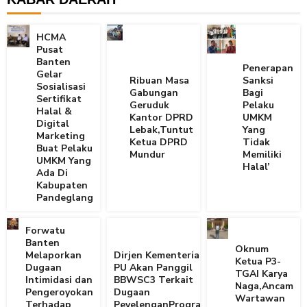
HCMA
Pusat
Banten
Penerapan
Gelar
Ribuan Masa
Sanksi
Sosialisasi
Gabungan
Bagi
Sertifikat
Geruduk
Pelaku
Halal &
Kantor DPRD
UMKM
Digital
Lebak,Tuntut
Yang
Marketing
Ketua DPRD
Tidak
Buat Pelaku
Mundur
Memiliki
UMKM Yang
Halal’
Ada Di
Kabupaten
Pandeglang
Forwatu
Banten
Oknum
Melaporkan
Dirjen Kementerian
Ketua P3-
Dugaan
PU Akan Panggil
TGAI Karya
Intimidasi dan
BBWSC3 Terkait
Naga,Ancam
Pengeroyokan
Dugaan
Wartawan
Terhadap
PeyelenganProgram