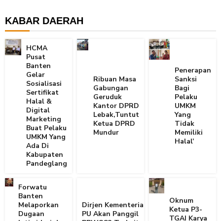
KABAR DAERAH
HCMA
Pusat
Banten
Penerapan
Gelar
Ribuan Masa
Sanksi
Sosialisasi
Gabungan
Bagi
Sertifikat
Geruduk
Pelaku
Halal &
Kantor DPRD
UMKM
Digital
Lebak,Tuntut
Yang
Marketing
Ketua DPRD
Tidak
Buat Pelaku
Mundur
Memiliki
UMKM Yang
Halal’
Ada Di
Kabupaten
Pandeglang
Forwatu
Banten
Oknum
Melaporkan
Dirjen Kementerian
Ketua P3-
Dugaan
PU Akan Panggil
TGAI Karya