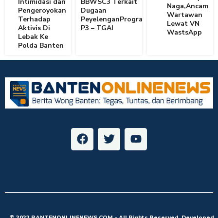
Intimidasi dan
BBWSC3 Terkait
Naga,Ancam
Pengeroyokan
Dugaan
Wartawan
Terhadap
PeyelenganProgram
Lewat VN
Aktivis Di
P3 – TGAI
WastsApp
Lebak Ke
Polda Banten
© 2022 BANTENONLINENEWS.COM - All Rights Reserved. Developed