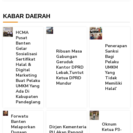
KABAR DAERAH
HCMA
Pusat
Banten
Penerapan
Gelar
Ribuan Masa
Sanksi
Sosialisasi
Gabungan
Bagi
Sertifikat
Geruduk
Pelaku
Halal &
Kantor DPRD
UMKM
Digital
Lebak,Tuntut
Yang
Marketing
Ketua DPRD
Tidak
Buat Pelaku
Mundur
Memiliki
UMKM Yang
Halal’
Ada Di
Kabupaten
Pandeglang
Forwatu
Banten
Oknum
Melaporkan
Dirjen Kementerian
Ketua P3-
Dugaan
PU Akan Panggil