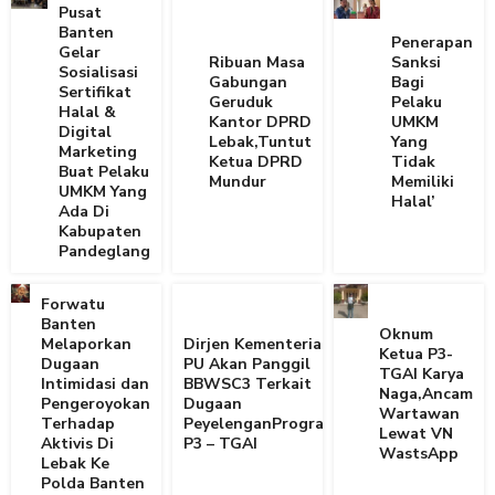
Pusat
Banten
Penerapan
Gelar
Ribuan Masa
Sanksi
Sosialisasi
Gabungan
Bagi
Sertifikat
Geruduk
Pelaku
Halal &
Kantor DPRD
UMKM
Digital
Lebak,Tuntut
Yang
Marketing
Ketua DPRD
Tidak
Buat Pelaku
Mundur
Memiliki
UMKM Yang
Halal’
Ada Di
Kabupaten
Pandeglang
Forwatu
Banten
Oknum
Melaporkan
Dirjen Kementerian
Ketua P3-
Dugaan
PU Akan Panggil
TGAI Karya
Intimidasi dan
BBWSC3 Terkait
Naga,Ancam
Pengeroyokan
Dugaan
Wartawan
Terhadap
PeyelenganProgram
Lewat VN
Aktivis Di
P3 – TGAI
WastsApp
Lebak Ke
Polda Banten