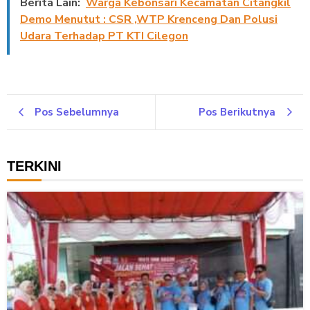
Berita Lain:
Warga Kebonsari Kecamatan Citangkil
Demo Menutut : CSR ,WTP Krenceng Dan Polusi
Udara Terhadap PT KTI Cilegon
Pos Sebelumnya
Pos Berikutnya
TERKINI