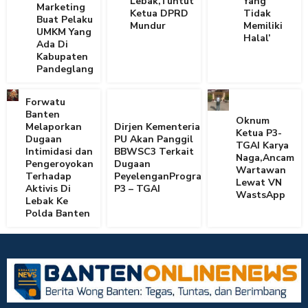
Lebak,Tuntut
Yang
Marketing
Ketua DPRD
Tidak
Buat Pelaku
Mundur
Memiliki
UMKM Yang
Halal’
Ada Di
Kabupaten
Pandeglang
Forwatu
Banten
Oknum
Melaporkan
Dirjen Kementerian
Ketua P3-
Dugaan
PU Akan Panggil
TGAI Karya
Intimidasi dan
BBWSC3 Terkait
Naga,Ancam
Pengeroyokan
Dugaan
Wartawan
Terhadap
PeyelenganProgram
Lewat VN
Aktivis Di
P3 – TGAI
WastsApp
Lebak Ke
Polda Banten