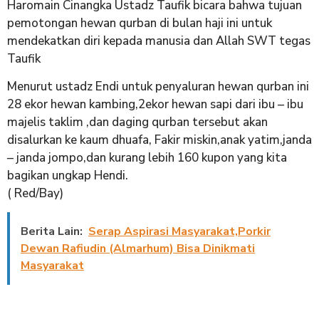
Haromain Cinangka Ustadz Taufik bicara bahwa tujuan
pemotongan hewan qurban di bulan haji ini untuk
mendekatkan diri kepada manusia dan Allah SWT tegas
Taufik
Menurut ustadz Endi untuk penyaluran hewan qurban ini
28 ekor hewan kambing,2ekor hewan sapi dari ibu – ibu
majelis taklim ,dan daging qurban tersebut akan
disalurkan ke kaum dhuafa, Fakir miskin,anak yatim,janda
– janda jompo,dan kurang lebih 160 kupon yang kita
bagikan ungkap Hendi.
( Red/Bay)
Berita Lain:
Serap Aspirasi Masyarakat,Porkir
Dewan Rafiudin (Almarhum) Bisa Dinikmati
Masyarakat