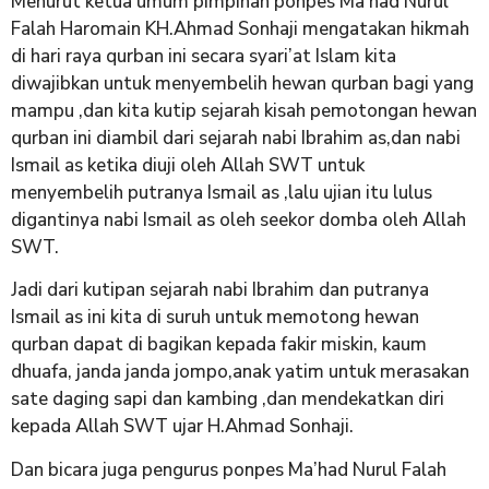
Menurut ketua umum pimpinan ponpes Ma’had Nurul
Falah Haromain KH.Ahmad Sonhaji mengatakan hikmah
di hari raya qurban ini secara syari’at Islam kita
diwajibkan untuk menyembelih hewan qurban bagi yang
mampu ,dan kita kutip sejarah kisah pemotongan hewan
qurban ini diambil dari sejarah nabi Ibrahim as,dan nabi
Ismail as ketika diuji oleh Allah SWT untuk
menyembelih putranya Ismail as ,lalu ujian itu lulus
digantinya nabi Ismail as oleh seekor domba oleh Allah
SWT.
Jadi dari kutipan sejarah nabi Ibrahim dan putranya
Ismail as ini kita di suruh untuk memotong hewan
qurban dapat di bagikan kepada fakir miskin, kaum
dhuafa, janda janda jompo,anak yatim untuk merasakan
sate daging sapi dan kambing ,dan mendekatkan diri
kepada Allah SWT ujar H.Ahmad Sonhaji.
Dan bicara juga pengurus ponpes Ma’had Nurul Falah