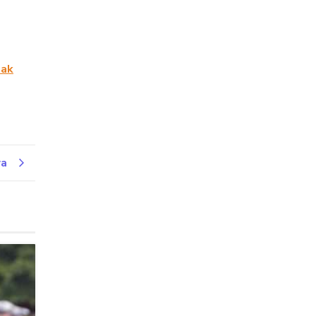
pak
ya