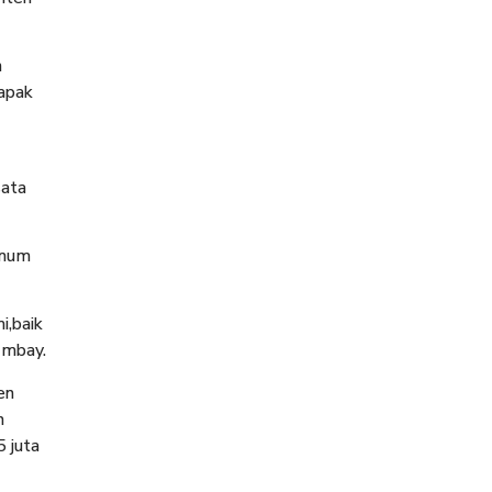
n
apak
sata
umum
i,baik
Embay.
en
h
 juta