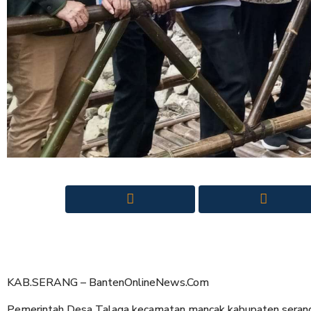
KAB.SERANG – BantenOnlineNews.Com
Pemerintah Desa Talaga kecamatan mancak kabupaten serang