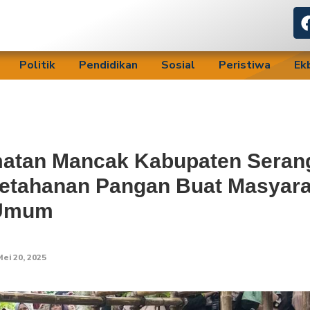
Politik
Pendidikan
Sosial
Peristiwa
Ek
matan Mancak Kabupaten Seran
etahanan Pangan Buat Masyara
Umum
ei 20, 2025