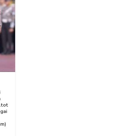
i
n
Atot
agai
am)