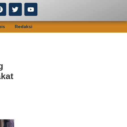
bis
Redaksi
g
kat