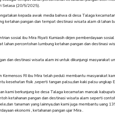
i Selasa (20/5/2025).
engatakan kepada awak media bahwa di desa Talaga kecamata
g ketahan pangan dan tempat destinasi wisata alam di lahan b
trian sosial ibu Mira Riyati Kurniasih dirjen pemberdayaan sosial
at lahan percontohan lumbung ketahan pangan dan destinasi wi
an dan destinasi wisata alam ini untuk dikunjungi masyarakat 
jen Kemensos RI ibu Mira telah peduli membantu masyarakat kam
 kesehatan fisik ,seperti tangan palsu,dan kaki palsu ungkap 
takan kami berkunjung ke desa Talaga kecamatan mancak kabupat
ntoh ketahanan pangan dan destinasi wisata alam seperti conto
,lele,dan tanaman yang lainnya,dan kami juga membantu uang 135
rdayaan ekonomi , ketahanan pangan ujar Mira .