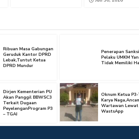
Juli 30, 2026
Ribuan Masa Gabungan
Penerapan Sanksi
Geruduk Kantor DPRD
Pelaku UMKM Yan
Lebak,Tuntut Ketua
Tidak Memiliki Ha
DPRD Mundur
Dirjen Kementerian PU
Oknum Ketua P3-
Akan Panggil BBWSC3
Karya Naga,Anca
Terkait Dugaan
Wartawan Lewat
PeyelenganProgram P3
WastsApp
– TGAI