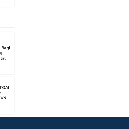
 Bagi
g
lal’
TGAI
m
 VN