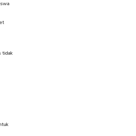
siswa
et
 tidak
ntuk