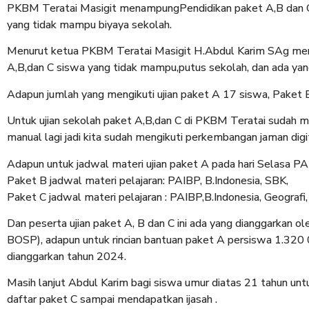
PKBM Teratai Masigit menampungPendidikan paket A,B dan C a
yang tidak mampu biyaya sekolah.
Menurut ketua PKBM Teratai Masigit H.Abdul Karim SAg men
A,B,dan C siswa yang tidak mampu,putus sekolah, dan ada ya
Adapun jumlah yang mengikuti ujian paket A 17 siswa, Paket 
Untuk ujian sekolah paket A,B,dan C di PKBM Teratai sudah me
manual lagi jadi kita sudah mengikuti perkembangan jaman digi
Adapun untuk jadwal materi ujian paket A pada hari Selasa PA
Paket B jadwal materi pelajaran: PAIBP, B.Indonesia, SBK,
Paket C jadwal materi pelajaran : PAIBP,B.Indonesia, Geografi,
Dan peserta ujian paket A, B dan C ini ada yang dianggarkan o
BOSP), adapun untuk rincian bantuan paket A persiswa 1.320
dianggarkan tahun 2024.
Masih lanjut Abdul Karim bagi siswa umur diatas 21 tahun un
daftar paket C sampai mendapatkan ijasah .