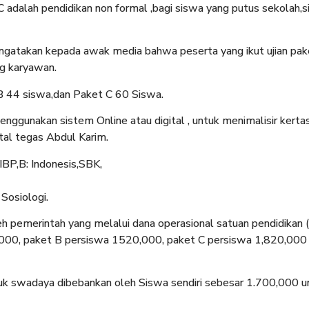
dalah pendidikan non formal ,bagi siswa yang putus sekolah,
gatakan kepada awak media bahwa peserta yang ikut ujian pak
ng karyawan.
B 44 siswa,dan Paket C 60 Siswa.
nggunakan sistem Online atau digital , untuk menimalisir kertas
tal tegas Abdul Karim.
IBP,B: Indonesis,SBK,
 Sosiologi.
leh pemerintah yang melalui dana operasional satuan pendidikan (
 000, paket B persiswa 1520,000, paket C persiswa 1,820,000
tuk swadaya dibebankan oleh Siswa sendiri sebesar 1.700,000 u