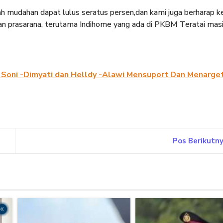
ah mudahan dapat lulus seratus persen,dan kami juga berharap 
an prasarana, terutama Indihome yang ada di PKBM Teratai mas
 Soni -Dimyati dan Helldy -Alawi Mensuport Dan Menarge
Pos Berikutn