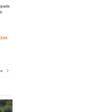
kepada
ih
tkan
ya