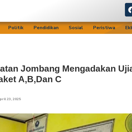
Politik
Pendidikan
Sosial
Peristiwa
Ek
matan Jombang Mengadakan Uji
aket A,B,Dan C
pril 23, 2025