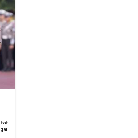
i
n
Atot
agai