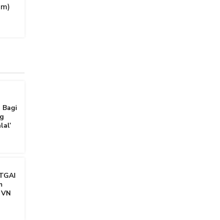
am)
 Bagi
g
lal’
TGAI
m
 VN