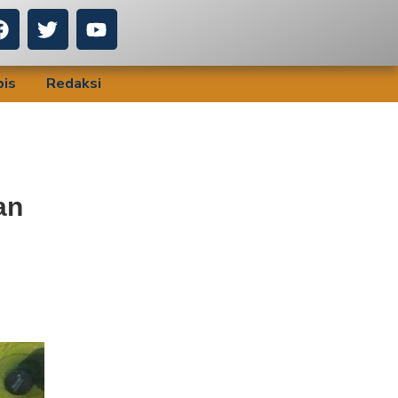
bis
Redaksi
an