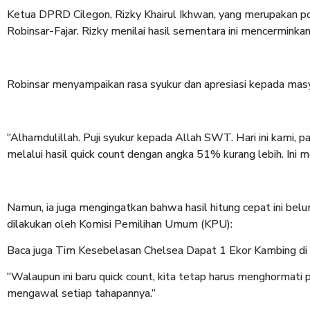
Ketua DPRD Cilegon, Rizky Khairul Ikhwan, yang merupakan po
Robinsar-Fajar. Rizky menilai hasil sementara ini mencerminka
Robinsar menyampaikan rasa syukur dan apresiasi kepada masy
“Alhamdulillah. Puji syukur kepada Allah SWT. Hari ini kami, 
melalui hasil quick count dengan angka 51% kurang lebih. Ini 
Namun, ia juga mengingatkan bahwa hasil hitung cepat ini be
dilakukan oleh Komisi Pemilihan Umum (KPU):
Baca juga Tim Kesebelasan Chelsea Dapat 1 Ekor Kambing di
“Walaupun ini baru quick count, kita tetap harus menghormati 
mengawal setiap tahapannya.”