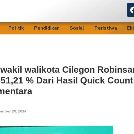
Politik
Pendidikan
Sosial
Peristiwa
Ek
wakil walikota Cilegon Robinsar
 51,21 % Dari Hasil Quick Count
mentara
mber 28, 2024