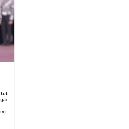
i
n
Atot
agai
am)