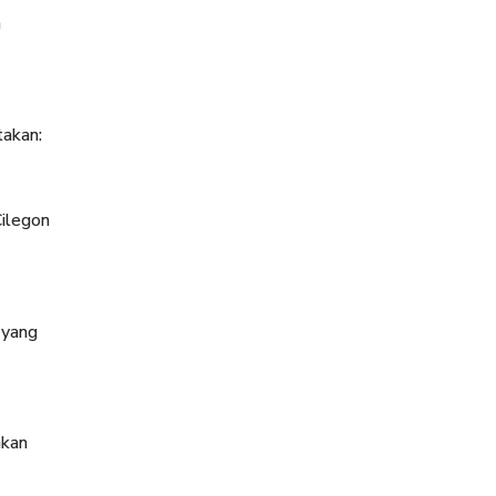
n
takan:
Cilegon
 yang
akan