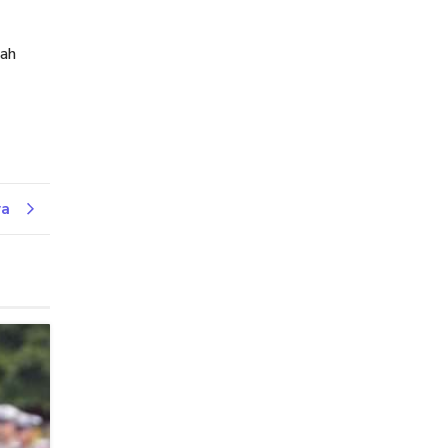
dah
ya