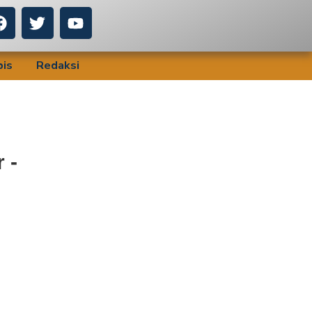
bis
Redaksi
 -