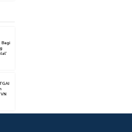
 Bagi
g
lal’
TGAI
m
 VN