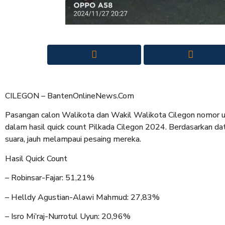
CILEGON – BantenOnlineNews.Com
Pasangan calon Walikota dan Wakil Walikota Cilegon nomor u
dalam hasil quick count Pilkada Cilegon 2024. Berdasarkan dat
suara, jauh melampaui pesaing mereka.
Hasil Quick Count
– Robinsar-Fajar: 51,21%
– Helldy Agustian-Alawi Mahmud: 27,83%
– Isro Mi’raj-Nurrotul Uyun: 20,96%