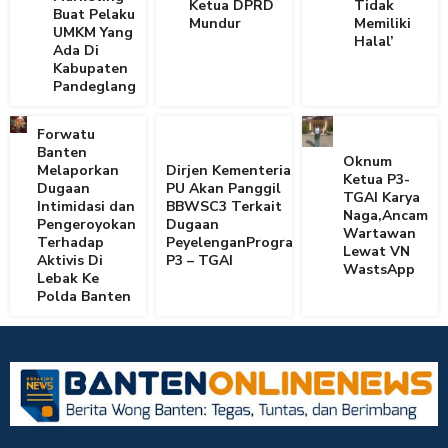
Ketua DPRD
Tidak
Buat Pelaku
Mundur
Memiliki
UMKM Yang
Halal’
Ada Di
Kabupaten
Pandeglang
Forwatu
Banten
Oknum
Melaporkan
Dirjen Kementerian
Ketua P3-
Dugaan
PU Akan Panggil
TGAI Karya
Intimidasi dan
BBWSC3 Terkait
Naga,Ancam
Pengeroyokan
Dugaan
Wartawan
Terhadap
PeyelenganProgram
Lewat VN
Aktivis Di
P3 – TGAI
WastsApp
Lebak Ke
Polda Banten