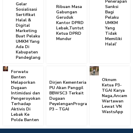
Penerapan
Gelar
Ribuan Masa
Sanksi
Sosialisasi
Gabungan
Bagi
Sertifikat
Geruduk
Pelaku
Halal &
Kantor DPRD
UMKM
Digital
Lebak,Tuntut
Yang
Marketing
Ketua DPRD
Tidak
Buat Pelaku
Mundur
Memiliki
UMKM Yang
Halal’
Ada Di
Kabupaten
Pandeglang
Forwatu
Banten
Oknum
Melaporkan
Dirjen Kementerian
Ketua P3-
Dugaan
PU Akan Panggil
TGAI Karya
Intimidasi dan
BBWSC3 Terkait
Naga,Ancam
Pengeroyokan
Dugaan
Wartawan
Terhadap
PeyelenganProgram
Lewat VN
Aktivis Di
P3 – TGAI
WastsApp
Lebak Ke
Polda Banten