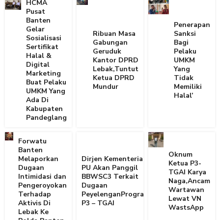
HCMA
Pusat
Banten
Penerapan
Gelar
Ribuan Masa
Sanksi
Sosialisasi
Gabungan
Bagi
Sertifikat
Geruduk
Pelaku
Halal &
Kantor DPRD
UMKM
Digital
Lebak,Tuntut
Yang
Marketing
Ketua DPRD
Tidak
Buat Pelaku
Mundur
Memiliki
UMKM Yang
Halal’
Ada Di
Kabupaten
Pandeglang
Forwatu
Banten
Oknum
Melaporkan
Dirjen Kementerian
Ketua P3-
Dugaan
PU Akan Panggil
TGAI Karya
Intimidasi dan
BBWSC3 Terkait
Naga,Ancam
Pengeroyokan
Dugaan
Wartawan
Terhadap
PeyelenganProgram
Lewat VN
Aktivis Di
P3 – TGAI
WastsApp
Lebak Ke