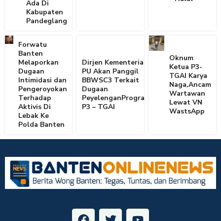
Ada Di
Kabupaten
Pandeglang
Forwatu
Banten
Oknum
Melaporkan
Dirjen Kementerian
Ketua P3-
Dugaan
PU Akan Panggil
TGAI Karya
Intimidasi dan
BBWSC3 Terkait
Naga,Ancam
Pengeroyokan
Dugaan
Wartawan
Terhadap
PeyelenganProgram
Lewat VN
Aktivis Di
P3 – TGAI
WastsApp
Lebak Ke
Polda Banten