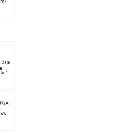
am)
 Bagi
g
lal’
TGAI
m
 VN