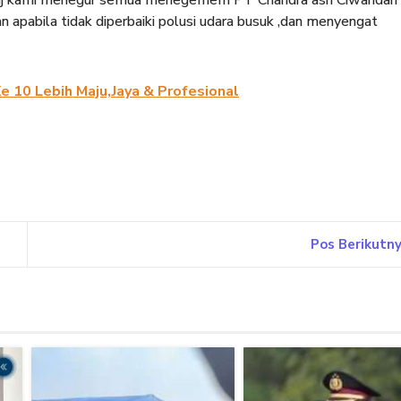
’raj kami menegur semua menegemem PT Chandra asri Ciwandan
n apabila tidak diperbaiki polusi udara busuk ,dan menyengat
 10 Lebih Maju,Jaya & Profesional
Pos Berikutn