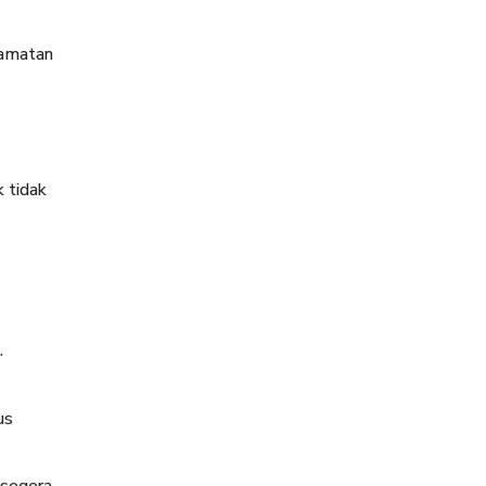
camatan
 tidak
.
us