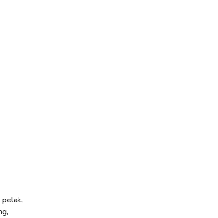
 pelak,
ng,