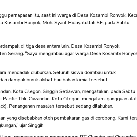
gu pernapasan itu, saat ini warga di Desa Kosambi Ronyok, Ke
sa Kosambi Ronyok, Moh. Syarif Hidayatullah SE, pada Sabtu
berdampak di tiga desa antara lain, Desa Kosambi Ronyok
paten Serang. “Saya mengimbau agar warga.Desa Kosambi Ronyok
cara mendadak diliburkan. Seluruh siswa doimbau untuk
dari dampak buruk akibat bau bahan kimia tersebut
ndan, Kota Cilegon, Singgih Setiawan, mengatakan, pada Sabtu
i Pacific Tbk, Ciwandan, Kota Cilegon, mengalami gangguan alat
ck). Penanganan masalah tersebut sedang dilakukan.
an yang disebabkan oleh pembakaran gas di cerobong. Kami ter
ungan,” ujar Singgih