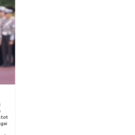
i
n
Atot
agai