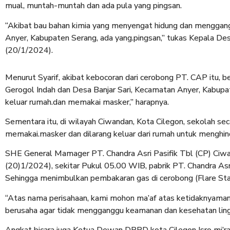
mual, muntah-muntah dan ada pula yang pingsan.
“Akibat bau bahan kimia yang menyengat hidung dan menggang
Anyer, Kabupaten Serang, ada yang.pingsan,” tukas Kepala De
(20/1/2024).
Menurut Syarif, akibat kebocoran dari cerobong PT. CAP itu, 
Gerogol Indah dan Desa Banjar Sari, Kecamatan Anyer, Kabu
keluar rumah.dan memakai masker,” harapnya.
Sementara itu, di wilayah Ciwandan, Kota Cilegon, sekolah se
memakai.masker dan dilarang keluar dari rumah untuk menghin
SHE General Mamager PT. Chandra Asri Pasifik Tbl (CP) Ciwa
(20)1/2024), sekitar Pukul 05.00 WIB, pabrik PT. Chandra Asr
Sehingga menimbulkan pembakaran gas di cerobong (Flare Sta
“Atas nama perisahaan, kami mohon ma’af atas ketidaknyaman
berusaha agar tidak mengganggu keamanan dan kesehatan lingk