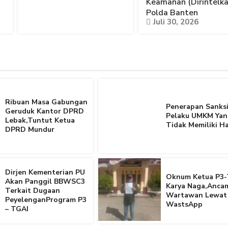
Keamanan (Dirintelk
Polda Banten
Juli 30, 2026
Ribuan Masa Gabungan
Penerapan Sanksi
Geruduk Kantor DPRD
Pelaku UMKM Yan
Lebak,Tuntut Ketua
Tidak Memiliki Ha
DPRD Mundur
Dirjen Kementerian PU
Oknum Ketua P3-
Akan Panggil BBWSC3
Karya Naga,Anca
Terkait Dugaan
Wartawan Lewat
PeyelenganProgram P3
WastsApp
– TGAI