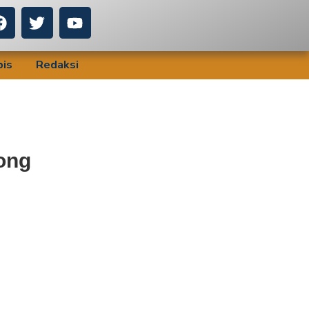
bis
Redaksi
ong