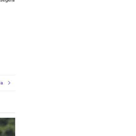
 segera
ya