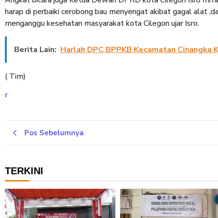
Angkat bicara juga Ketua Dewan DPRD kota Cilegon Isro mi
harap di perbaiki cerobong bau menyengat akibat gagal alat ,da
menganggu kesehatan masyarakat kota Cilegon ujar Isro.
Berita Lain:
Harlah DPC BPPKB Kecamatan Cinangka Ke
( Tim)
r
Pos Sebelumnya
TERKINI