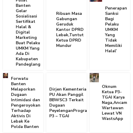
Pusat
Banten
Penerapan
Gelar
Ribuan Masa
Sanksi
Sosialisasi
Gabungan
Bagi
Sertifikat
Geruduk
Pelaku
Halal &
Kantor DPRD
UMKM
Digital
Lebak,Tuntut
Yang
Marketing
Ketua DPRD
Tidak
Buat Pelaku
Mundur
Memiliki
UMKM Yang
Halal’
Ada Di
Kabupaten
Pandeglang
Forwatu
Banten
Oknum
Melaporkan
Dirjen Kementerian
Ketua P3-
Dugaan
PU Akan Panggil
TGAI Karya
Intimidasi dan
BBWSC3 Terkait
Naga,Ancam
Pengeroyokan
Dugaan
Wartawan
Terhadap
PeyelenganProgram
Lewat VN
Aktivis Di
P3 – TGAI
WastsApp
Lebak Ke
Polda Banten