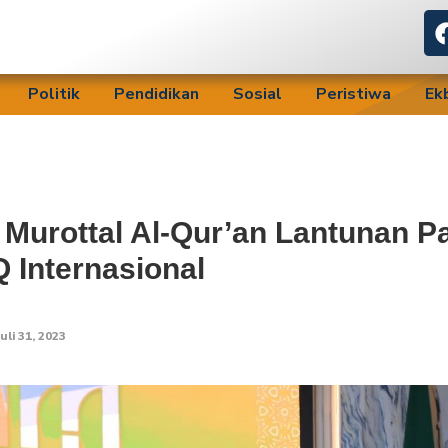
Politik
Pendidikan
Sosial
Peristiwa
Ek
Murottal Al-Qur’an Lantunan P
 Internasional
uli 31, 2023