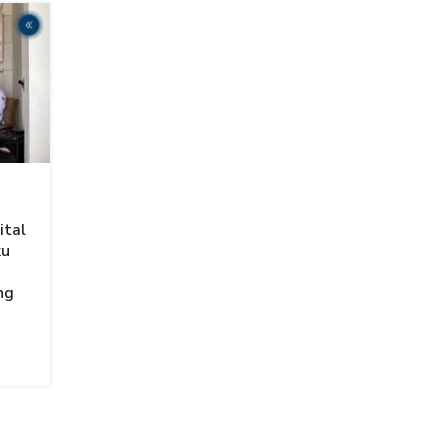
ital
ku
ng