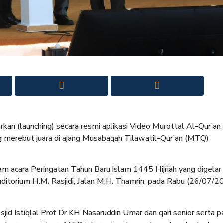
an (launching) secara resmi aplikasi Video Murottal Al-Qur’an b
yang merebut juara di ajang Musabaqah Tilawatil-Qur’an (MTQ)
am acara Peringatan Tahun Baru Islam 1445 Hijriah yang digelar
uditorium H.M. Rasjidi, Jalan M.H. Thamrin, pada Rabu (26/07/2
asjid Istiqlal Prof Dr KH Nasaruddin Umar dan qari senior serta p