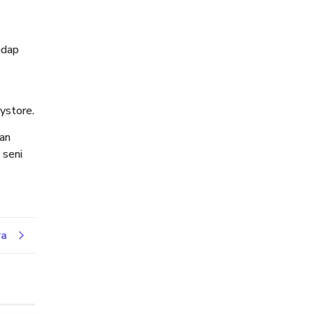
adap
ystore.
an
 seni
ya