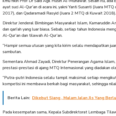
ilmu fikih Prof Dr Said Agil Husin Al-Munawar. Selain itu, ad
ayat suci Al-Qur’an di acara ini, yakni Yanti Susanti (Juara 
2017), dan Qadaramadi Rasyid (Juara 2 MTQ di Kuwait 2018).
Direktur Jenderal Bimbingan Masyarakat Islam, Kamaruddin Am
dan qari’ah yang luar biasa. Sebab, setiap tahun Indonesia me
Al-Qur’an dan tilawah Al-Qur’an.
“Hampir semua utusan yang kita kirim selalu mendapatkan jua
sambutan.
Sementara Ahmad Zayadi, Direktur Penerangan Agama Islam, m
prestasi-prestasi di ajang MTQ Internasional yang diadakan o
“Putra-putri Indonesia selalu tampil maksimal setiap mengik
kompetisi ini membawa berkah bagi masyarakat, sehingga nilai 
Berita Lain:
Dikebut Siang , Malam Jalan Jls Yang Berl
Pada kesempatan sama, Kepala Subdirektorat Lembaga Tilaw