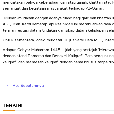
mengatakan bahwa keberadaan qari atau qariah, khattah atau k
semangat dan kecintaan masyarakat terhadap Al-Qur’an.
“Mudah-mudahan dengan adanya ruang bagi qari’ dan khattah
Al-Qur’an. Kami berharap, aplikasi video ini membuahkan rasa 
termanifestasi dalam tindakan dan sikap dalam kehidupan sehari-
Untuk sementara, video murottal 30 juz versi juara MTQ Intern
Adapun Gebyar Muharram 1445 Hijriah yang bertajuk ‘Merawat
dengan stand Pameran dan Bengkel Kaligrafi. Para pengunjung d
kaligrafi, dan memesan kaligrafi dengan nama khusus tanpa dip
Pos Sebelumnya
TERKINI