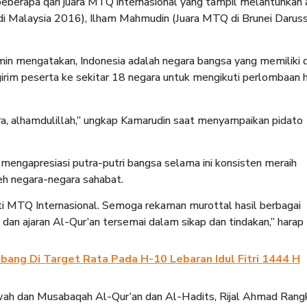
a beberapa qari juara MTQ internasional yang tampil melantunkan 
MTQ di Malaysia 2016), Ilham Mahmudin (Juara MTQ di Brunei Daru
in mengatakan, Indonesia adalah negara bangsa yang memiliki q
ngirim peserta ke sekitar 18 negara untuk mengikuti perlombaan 
ra, alhamdulillah,” ungkap Kamarudin saat menyampaikan pidato
engapresiasi putra-putri bangsa selama ini konsisten meraih
leh negara-negara sahabat.
uti MTQ Internasional. Semoga rekaman murottal hasil berbagai
dan ajaran Al-Qur’an tersemai dalam sikap dan tindakan,” harap 
ubang Di Target Rata Pada H-10 Lebaran Idul Fitri 1444 H
ah dan Musabaqah Al-Qur’an dan Al-Hadits, Rijal Ahmad Rang