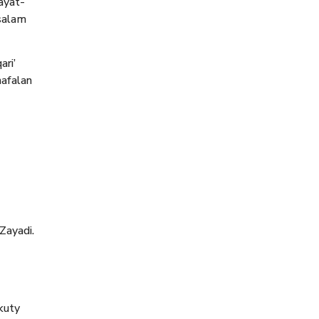
ayat-
ssalam
ari’
hafalan
Zayadi.
kuty