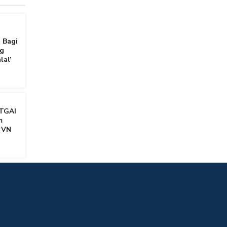
 Bagi
g
lal’
TGAI
m
 VN