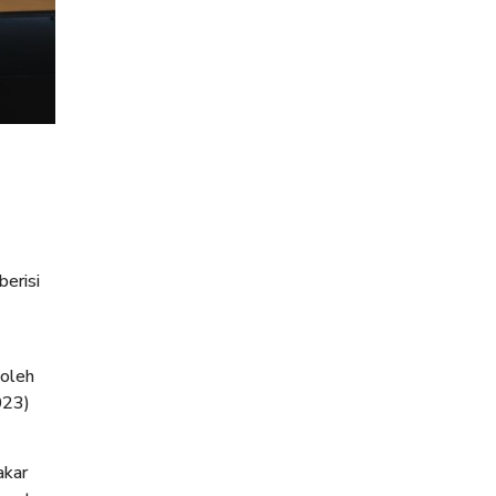
erisi
 oleh
023)
akar