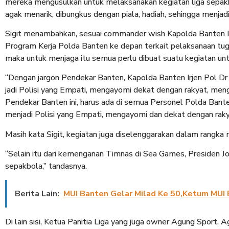
mereka mengusulkan untuk melaksanakan kegiatan liga sepakb
agak menarik, dibungkus dengan piala, hadiah, sehingga menjadi
Sigit menambahkan, sesuai commander wish Kapolda Banten I
Program Kerja Polda Banten ke depan terkait pelaksanaan tu
maka untuk menjaga itu semua perlu dibuat suatu kegiatan unt
“Dengan jargon Pendekar Banten, Kapolda Banten Irjen Pol D
jadi Polisi yang Empati, mengayomi dekat dengan rakyat, m
Pendekar Banten ini, harus ada di semua Personel Polda Bante
menjadi Polisi yang Empati, mengayomi dan dekat dengan rakya
Masih kata Sigit, kegiatan juga diselenggarakan dalam rang
“Selain itu dari kemenganan Timnas di Sea Games, Presiden J
sepakbola,” tandasnya.
Berita Lain:
MUI Banten Gelar Milad Ke 50,Ketum MUI
Di lain sisi, Ketua Panitia Liga yang juga owner Agung Spor