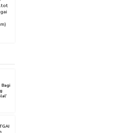
Atot
agai
am)
 Bagi
g
lal’
TGAI
m