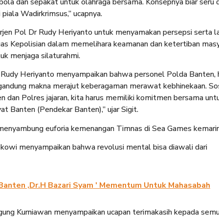
ola dan sepakat untuk olahraga bersama. Konsepnya biar seru 
 piala Wadirkrimsus,” ucapnya.
rjen Pol Dr Rudy Heriyanto untuk menyamakan persepsi serta l
gas Kepolisian dalam memelihara keamanan dan ketertiban masy
uk menjaga silaturahmi.
r Rudy Heriyanto menyampaikan bahwa personel Polda Banten, 
engandung makna merajut keberagaman merawat kebhinekaan. S
n dan Polres jajaran, kita harus memiliki komitmen bersama unt
t Banten (Pendekar Banten),” ujar Sigit.
ka menyambung euforia kemenangan Timnas di Sea Games kemarin
okowi menyampaikan bahwa revolusi mental bisa diawali dari
 Banten ,Dr.H Bazari Syam ' Mementum Untuk Mahasabah
t, Agung Kurniawan menyampaikan ucapan terimakasih kepada semu