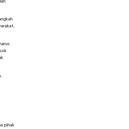
dan
angkah
arakat,
harus
osok
uk
.
a pihak