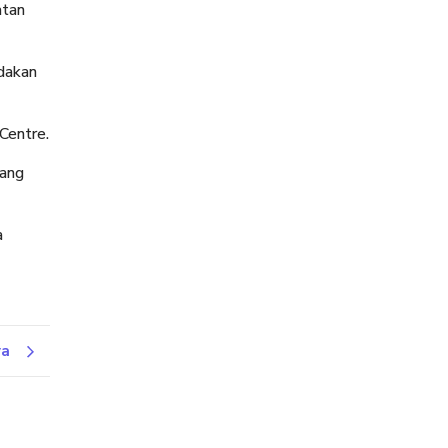
atan
dakan
Centre.
yang
a
ya