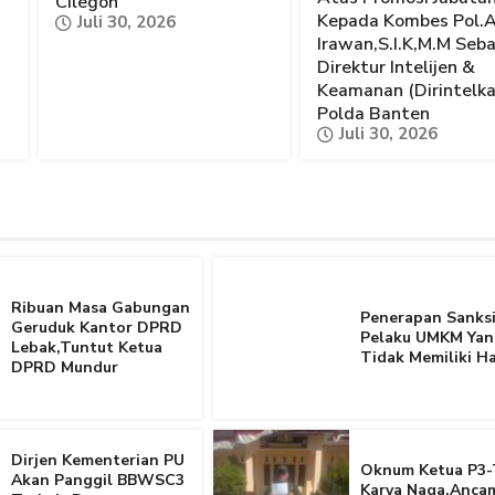
Cilegon
Kepada Kombes Pol.
Juli 30, 2026
Irawan,S.I.K,M.M Seb
Direktur Intelijen &
Keamanan (Dirintelk
Polda Banten
Juli 30, 2026
Ribuan Masa Gabungan
Penerapan Sanksi
Geruduk Kantor DPRD
Pelaku UMKM Yan
Lebak,Tuntut Ketua
Tidak Memiliki Ha
DPRD Mundur
Dirjen Kementerian PU
Oknum Ketua P3-
Akan Panggil BBWSC3
Karya Naga,Anca