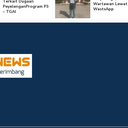
Terkait Dugaan
Wartawan Lewat
PeyelenganProgram P3
WastsApp
– TGAI