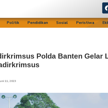
Politik
Pendidikan
Sosial
Peristiwa
Ek
irkrimsus Polda Banten Gelar 
adirkrimsus
uni 11, 2023