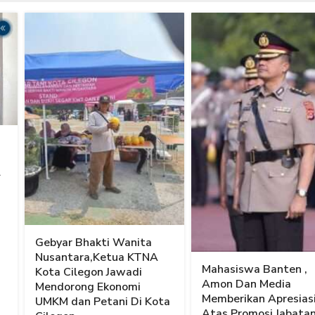
l
Gebyar Bhakti Wanita
Nusantara,Ketua KTNA
Mahasiswa Banten ,
Kota Cilegon Jawadi
Amon Dan Media
Mendorong Ekonomi
Memberikan Apresias
UMKM dan Petani Di Kota
Atas Promosi Jabata