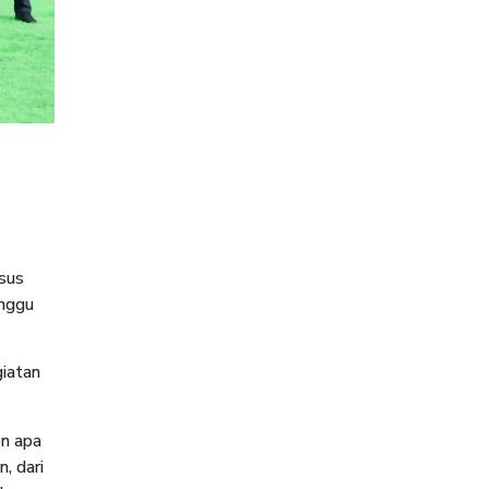
sus
inggu
iatan
en apa
, dari