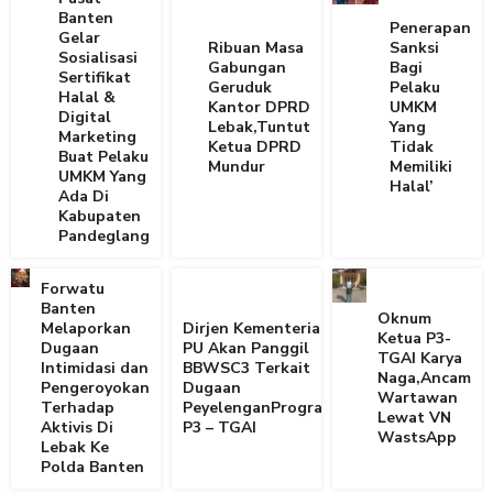
Banten
Penerapan
Gelar
Ribuan Masa
Sanksi
Sosialisasi
Gabungan
Bagi
Sertifikat
Geruduk
Pelaku
Halal &
Kantor DPRD
UMKM
Digital
Lebak,Tuntut
Yang
Marketing
Ketua DPRD
Tidak
Buat Pelaku
Mundur
Memiliki
UMKM Yang
Halal’
Ada Di
Kabupaten
Pandeglang
Forwatu
Banten
Oknum
Melaporkan
Dirjen Kementerian
Ketua P3-
Dugaan
PU Akan Panggil
TGAI Karya
Intimidasi dan
BBWSC3 Terkait
Naga,Ancam
Pengeroyokan
Dugaan
Wartawan
Terhadap
PeyelenganProgram
Lewat VN
Aktivis Di
P3 – TGAI
WastsApp
Lebak Ke
Polda Banten