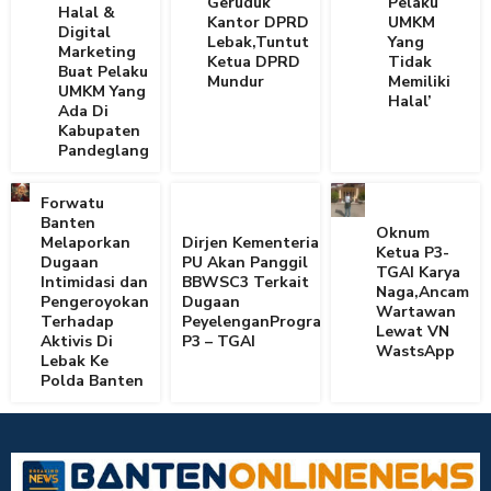
Geruduk
Pelaku
Halal &
Kantor DPRD
UMKM
Digital
Lebak,Tuntut
Yang
Marketing
Ketua DPRD
Tidak
Buat Pelaku
Mundur
Memiliki
UMKM Yang
Halal’
Ada Di
Kabupaten
Pandeglang
Forwatu
Banten
Oknum
Melaporkan
Dirjen Kementerian
Ketua P3-
Dugaan
PU Akan Panggil
TGAI Karya
Intimidasi dan
BBWSC3 Terkait
Naga,Ancam
Pengeroyokan
Dugaan
Wartawan
Terhadap
PeyelenganProgram
Lewat VN
Aktivis Di
P3 – TGAI
WastsApp
Lebak Ke
Polda Banten