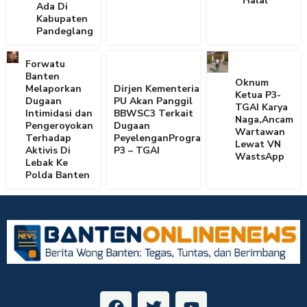
Halal’
Ada Di
Kabupaten
Pandeglang
Forwatu
Banten
Oknum
Melaporkan
Dirjen Kementerian
Ketua P3-
Dugaan
PU Akan Panggil
TGAI Karya
Intimidasi dan
BBWSC3 Terkait
Naga,Ancam
Pengeroyokan
Dugaan
Wartawan
Terhadap
PeyelenganProgram
Lewat VN
Aktivis Di
P3 – TGAI
WastsApp
Lebak Ke
Polda Banten