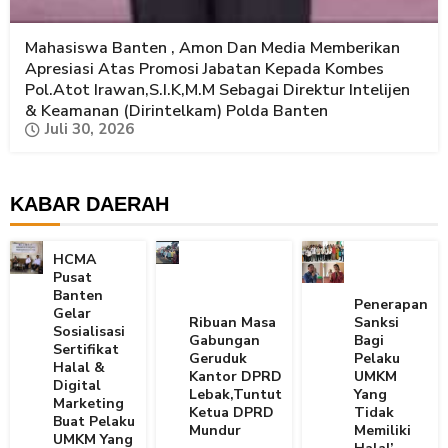
Mahasiswa Banten , Amon Dan Media Memberikan
Apresiasi Atas Promosi Jabatan Kepada Kombes
Pol.Atot Irawan,S.I.K,M.M Sebagai Direktur Intelijen
& Keamanan (Dirintelkam) Polda Banten
Juli 30, 2026
KABAR DAERAH
HCMA
Pusat
Banten
Penerapan
Gelar
Ribuan Masa
Sanksi
Sosialisasi
Gabungan
Bagi
Sertifikat
Geruduk
Pelaku
Halal &
Kantor DPRD
UMKM
Digital
Lebak,Tuntut
Yang
Marketing
Ketua DPRD
Tidak
Buat Pelaku
Mundur
Memiliki
UMKM Yang