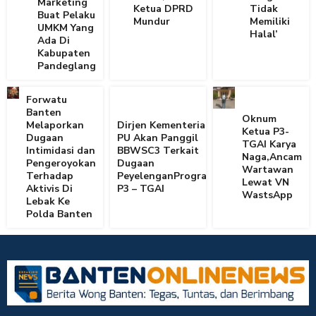
Marketing
Ketua DPRD
Tidak
Buat Pelaku
Mundur
Memiliki
UMKM Yang
Halal’
Ada Di
Kabupaten
Pandeglang
Forwatu
Banten
Oknum
Melaporkan
Dirjen Kementerian
Ketua P3-
Dugaan
PU Akan Panggil
TGAI Karya
Intimidasi dan
BBWSC3 Terkait
Naga,Ancam
Pengeroyokan
Dugaan
Wartawan
Terhadap
PeyelenganProgram
Lewat VN
Aktivis Di
P3 – TGAI
WastsApp
Lebak Ke
Polda Banten