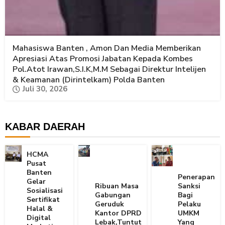
Mahasiswa Banten , Amon Dan Media Memberikan
Apresiasi Atas Promosi Jabatan Kepada Kombes
Pol.Atot Irawan,S.I.K,M.M Sebagai Direktur Intelijen
& Keamanan (Dirintelkam) Polda Banten
Juli 30, 2026
KABAR DAERAH
HCMA
Pusat
Banten
Penerapan
Gelar
Ribuan Masa
Sanksi
Sosialisasi
Gabungan
Bagi
Sertifikat
Geruduk
Pelaku
Halal &
Kantor DPRD
UMKM
Digital
Lebak,Tuntut
Yang