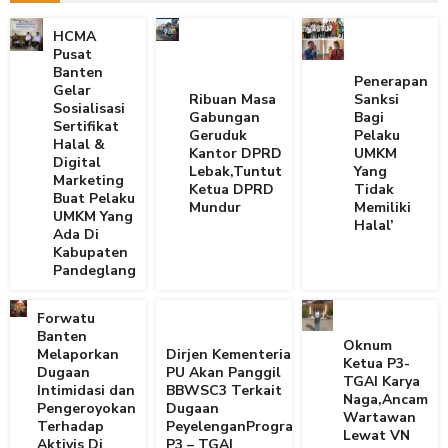
HCMA
Pusat
Banten
Penerapan
Gelar
Ribuan Masa
Sanksi
Sosialisasi
Gabungan
Bagi
Sertifikat
Geruduk
Pelaku
Halal &
Kantor DPRD
UMKM
Digital
Lebak,Tuntut
Yang
Marketing
Ketua DPRD
Tidak
Buat Pelaku
Mundur
Memiliki
UMKM Yang
Halal’
Ada Di
Kabupaten
Pandeglang
Forwatu
Banten
Oknum
Melaporkan
Dirjen Kementerian
Ketua P3-
Dugaan
PU Akan Panggil
TGAI Karya
Intimidasi dan
BBWSC3 Terkait
Naga,Ancam
Pengeroyokan
Dugaan
Wartawan
Terhadap
PeyelenganProgram
Lewat VN
Aktivis Di
P3 – TGAI