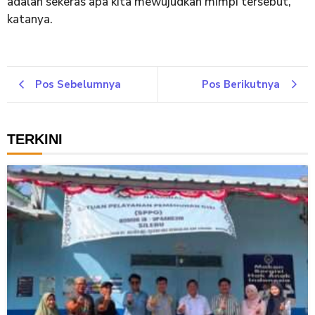
adalah sekeras apa kita mewujudkan mimpi tersebut,”
katanya.
Pos Sebelumnya
Pos Berikutnya
TERKINI