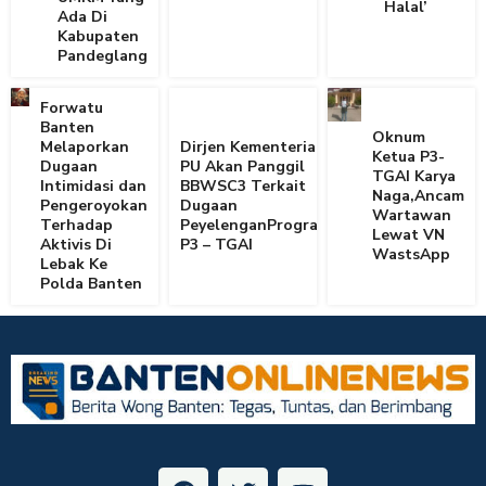
Halal’
Ada Di
Kabupaten
Pandeglang
Forwatu
Banten
Oknum
Melaporkan
Dirjen Kementerian
Ketua P3-
Dugaan
PU Akan Panggil
TGAI Karya
Intimidasi dan
BBWSC3 Terkait
Naga,Ancam
Pengeroyokan
Dugaan
Wartawan
Terhadap
PeyelenganProgram
Lewat VN
Aktivis Di
P3 – TGAI
WastsApp
Lebak Ke
Polda Banten