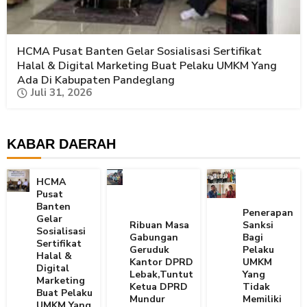
HCMA Pusat Banten Gelar Sosialisasi Sertifikat
Halal & Digital Marketing Buat Pelaku UMKM Yang
Ada Di Kabupaten Pandeglang
Juli 31, 2026
KABAR DAERAH
HCMA
Pusat
Banten
Penerapan
Gelar
Ribuan Masa
Sanksi
Sosialisasi
Gabungan
Bagi
Sertifikat
Geruduk
Pelaku
Halal &
Kantor DPRD
UMKM
Digital
Lebak,Tuntut
Yang
Marketing
Ketua DPRD
Tidak
Buat Pelaku
Mundur
Memiliki
UMKM Yang