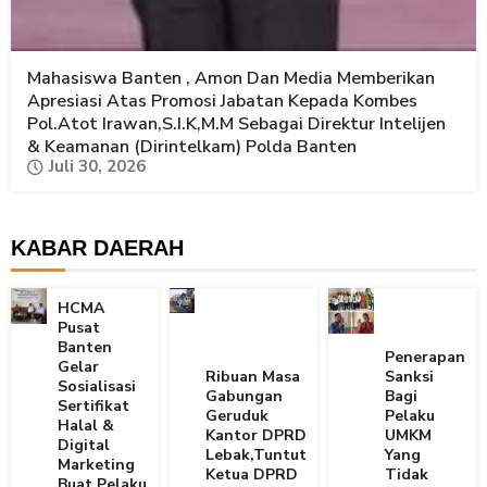
Mahasiswa Banten , Amon Dan Media Memberikan
Apresiasi Atas Promosi Jabatan Kepada Kombes
Pol.Atot Irawan,S.I.K,M.M Sebagai Direktur Intelijen
& Keamanan (Dirintelkam) Polda Banten
Juli 30, 2026
KABAR DAERAH
HCMA
Pusat
Banten
Penerapan
Gelar
Ribuan Masa
Sanksi
Sosialisasi
Gabungan
Bagi
Sertifikat
Geruduk
Pelaku
Halal &
Kantor DPRD
UMKM
Digital
Lebak,Tuntut
Yang
Marketing
Ketua DPRD
Tidak
Buat Pelaku