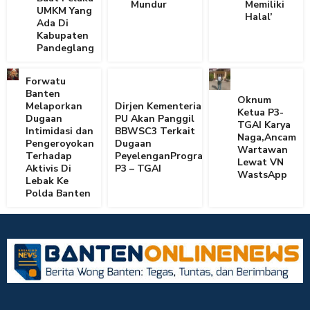
Mundur
Memiliki
UMKM Yang
Halal’
Ada Di
Kabupaten
Pandeglang
Forwatu
Banten
Oknum
Melaporkan
Dirjen Kementerian
Ketua P3-
Dugaan
PU Akan Panggil
TGAI Karya
Intimidasi dan
BBWSC3 Terkait
Naga,Ancam
Pengeroyokan
Dugaan
Wartawan
Terhadap
PeyelenganProgram
Lewat VN
Aktivis Di
P3 – TGAI
WastsApp
Lebak Ke
Polda Banten