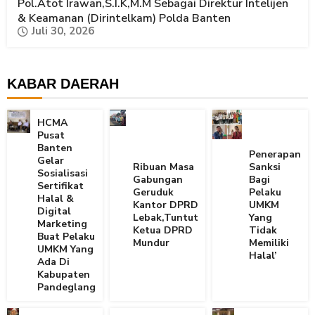
Pol.Atot Irawan,S.I.K,M.M Sebagai Direktur Intelijen
& Keamanan (Dirintelkam) Polda Banten
Juli 30, 2026
KABAR DAERAH
HCMA
Pusat
Banten
Penerapan
Gelar
Ribuan Masa
Sanksi
Sosialisasi
Gabungan
Bagi
Sertifikat
Geruduk
Pelaku
Halal &
Kantor DPRD
UMKM
Digital
Lebak,Tuntut
Yang
Marketing
Ketua DPRD
Tidak
Buat Pelaku
Mundur
Memiliki
UMKM Yang
Halal’
Ada Di
Kabupaten
Pandeglang