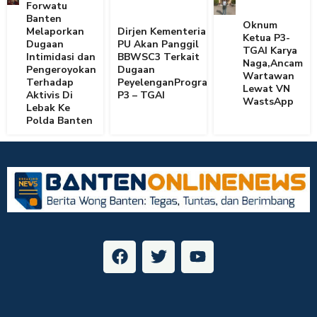
Forwatu
Banten
Oknum
Melaporkan
Dirjen Kementerian
Ketua P3-
Dugaan
PU Akan Panggil
TGAI Karya
Intimidasi dan
BBWSC3 Terkait
Naga,Ancam
Pengeroyokan
Dugaan
Wartawan
Terhadap
PeyelenganProgram
Lewat VN
Aktivis Di
P3 – TGAI
WastsApp
Lebak Ke
Polda Banten