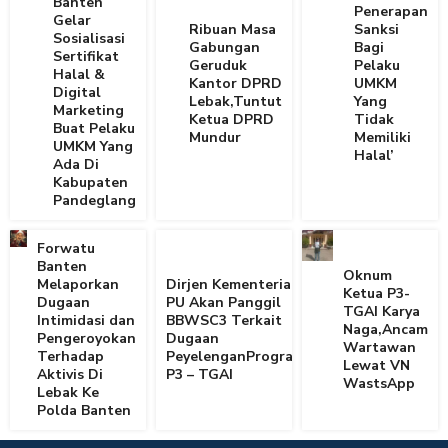
Banten
Penerapan
Gelar
Ribuan Masa
Sanksi
Sosialisasi
Gabungan
Bagi
Sertifikat
Geruduk
Pelaku
Halal &
Kantor DPRD
UMKM
Digital
Lebak,Tuntut
Yang
Marketing
Ketua DPRD
Tidak
Buat Pelaku
Mundur
Memiliki
UMKM Yang
Halal’
Ada Di
Kabupaten
Pandeglang
Forwatu
Banten
Oknum
Melaporkan
Dirjen Kementerian
Ketua P3-
Dugaan
PU Akan Panggil
TGAI Karya
Intimidasi dan
BBWSC3 Terkait
Naga,Ancam
Pengeroyokan
Dugaan
Wartawan
Terhadap
PeyelenganProgram
Lewat VN
Aktivis Di
P3 – TGAI
WastsApp
Lebak Ke
Polda Banten