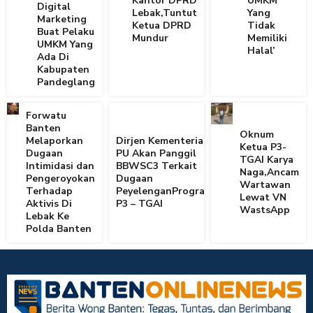
Kantor DPRD
UMKM
Digital
Lebak,Tuntut
Yang
Marketing
Ketua DPRD
Tidak
Buat Pelaku
Mundur
Memiliki
UMKM Yang
Halal’
Ada Di
Kabupaten
Pandeglang
Forwatu
Banten
Oknum
Melaporkan
Dirjen Kementerian
Ketua P3-
Dugaan
PU Akan Panggil
TGAI Karya
Intimidasi dan
BBWSC3 Terkait
Naga,Ancam
Pengeroyokan
Dugaan
Wartawan
Terhadap
PeyelenganProgram
Lewat VN
Aktivis Di
P3 – TGAI
WastsApp
Lebak Ke
Polda Banten