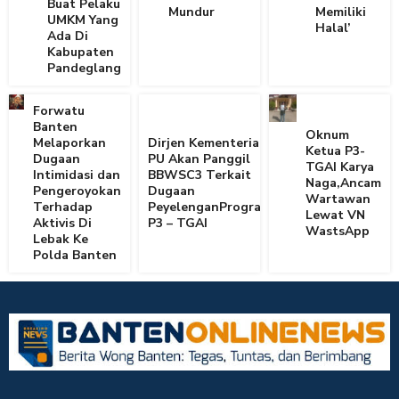
Buat Pelaku
Mundur
Memiliki
UMKM Yang
Halal’
Ada Di
Kabupaten
Pandeglang
Forwatu
Banten
Oknum
Melaporkan
Dirjen Kementerian
Ketua P3-
Dugaan
PU Akan Panggil
TGAI Karya
Intimidasi dan
BBWSC3 Terkait
Naga,Ancam
Pengeroyokan
Dugaan
Wartawan
Terhadap
PeyelenganProgram
Lewat VN
Aktivis Di
P3 – TGAI
WastsApp
Lebak Ke
Polda Banten