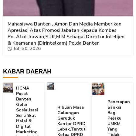
Mahasiswa Banten , Amon Dan Media Memberikan
Apresiasi Atas Promosi Jabatan Kepada Kombes
Pol.Atot Irawan,S.I.K,M.M Sebagai Direktur Intelijen
& Keamanan (Dirintelkam) Polda Banten
Juli 30, 2026
KABAR DAERAH
HCMA
Pusat
Banten
Penerapan
Gelar
Ribuan Masa
Sanksi
Sosialisasi
Gabungan
Bagi
Sertifikat
Geruduk
Pelaku
Halal &
Kantor DPRD
UMKM
Digital
Lebak,Tuntut
Yang
Marketing
Ketua DPRD
Tidak