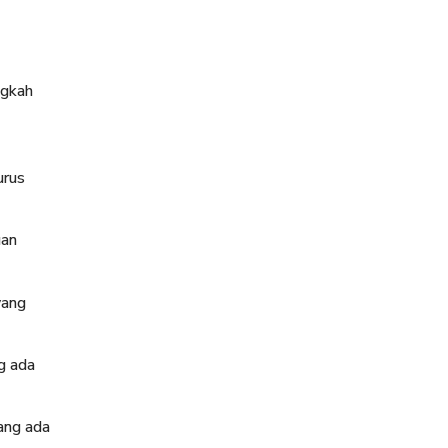
ngkah
urus
uan
yang
g ada
ang ada