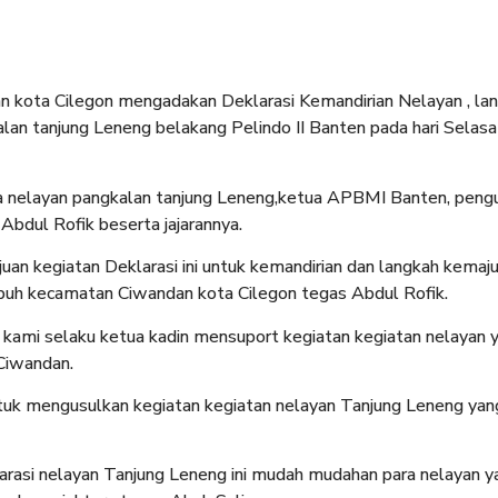
 kota Cilegon mengadakan Deklarasi Kemandirian Nelayan , la
alan tanjung Leneng belakang Pelindo II Banten pada hari Selasa
ra nelayan pangkalan tanjung Leneng,ketua APBMI Banten, peng
Abdul Rofik beserta jajarannya.
uan kegiatan Deklarasi ini untuk kemandirian dan langkah kemaj
epuh kecamatan Ciwandan kota Cilegon tegas Abdul Rofik.
 kami selaku ketua kadin mensuport kegiatan kegiatan nelayan 
Ciwandan.
ntuk mengusulkan kegiatan kegiatan nelayan Tanjung Leneng yan
larasi nelayan Tanjung Leneng ini mudah mudahan para nelayan y