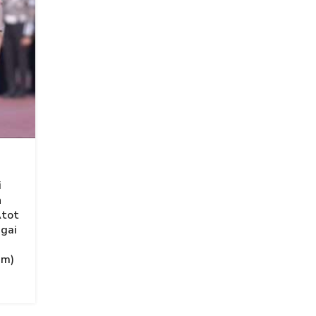
i
n
Atot
agai
am)