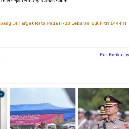
 dan sejahtera tegas Abah Salim.
ubang Di Target Rata Pada H-10 Lebaran Idul Fitri 1444 H
Pos Berikutn