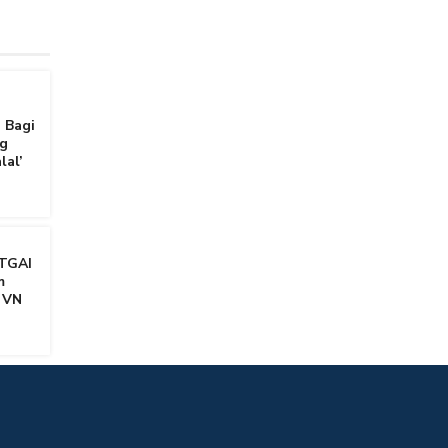
 Bagi
g
lal’
TGAI
m
 VN