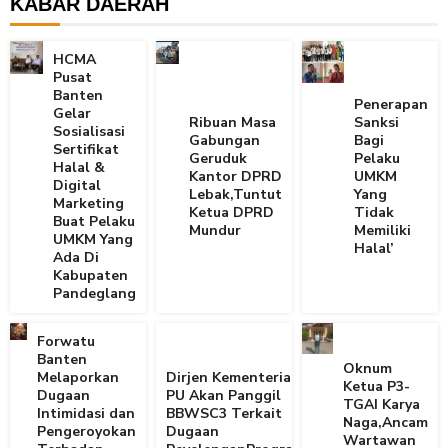
KABAR DAERAH
HCMA
Pusat
Banten
Penerapan
Gelar
Ribuan Masa
Sanksi
Sosialisasi
Gabungan
Bagi
Sertifikat
Geruduk
Pelaku
Halal &
Kantor DPRD
UMKM
Digital
Lebak,Tuntut
Yang
Marketing
Ketua DPRD
Tidak
Buat Pelaku
Mundur
Memiliki
UMKM Yang
Halal’
Ada Di
Kabupaten
Pandeglang
Forwatu
Banten
Oknum
Melaporkan
Dirjen Kementerian
Ketua P3-
Dugaan
PU Akan Panggil
TGAI Karya
Intimidasi dan
BBWSC3 Terkait
Naga,Ancam
Pengeroyokan
Dugaan
Wartawan