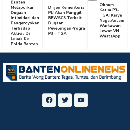
Banten
Oknum
Melaporkan
Dirjen Kementerian
Ketua P3-
Dugaan
PU Akan Panggil
TGAI Karya
Intimidasi dan
BBWSC3 Terkait
Naga,Ancam
Pengeroyokan
Dugaan
Wartawan
Terhadap
PeyelenganProgram
Lewat VN
Aktivis Di
P3 – TGAI
WastsApp
Lebak Ke
Polda Banten