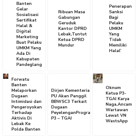
Banten
Penerapan
Gelar
Ribuan Masa
Sanksi
Sosialisasi
Gabungan
Bagi
Sertifikat
Geruduk
Pelaku
Halal &
Kantor DPRD
UMKM
Digital
Lebak,Tuntut
Yang
Marketing
Ketua DPRD
Tidak
Buat Pelaku
Mundur
Memiliki
UMKM Yang
Halal’
Ada Di
Kabupaten
Pandeglang
Forwatu
Banten
Oknum
Melaporkan
Dirjen Kementerian
Ketua P3-
Dugaan
PU Akan Panggil
TGAI Karya
Intimidasi dan
BBWSC3 Terkait
Naga,Ancam
Pengeroyokan
Dugaan
Wartawan
Terhadap
PeyelenganProgram
Lewat VN
Aktivis Di
P3 – TGAI
WastsApp
Lebak Ke
Polda Banten