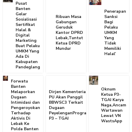
Pusat
Banten
Penerapan
Gelar
Ribuan Masa
Sanksi
Sosialisasi
Gabungan
Bagi
Sertifikat
Geruduk
Pelaku
Halal &
Kantor DPRD
UMKM
Digital
Lebak,Tuntut
Yang
Marketing
Ketua DPRD
Tidak
Buat Pelaku
Mundur
Memiliki
UMKM Yang
Halal’
Ada Di
Kabupaten
Pandeglang
Forwatu
Banten
Oknum
Melaporkan
Dirjen Kementerian
Ketua P3-
Dugaan
PU Akan Panggil
TGAI Karya
Intimidasi dan
BBWSC3 Terkait
Naga,Ancam
Pengeroyokan
Dugaan
Wartawan
Terhadap
PeyelenganProgram
Lewat VN
Aktivis Di
P3 – TGAI
WastsApp
Lebak Ke
Polda Banten