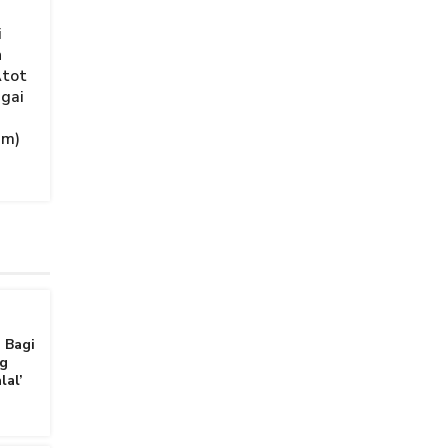
i
n
Atot
agai
am)
 Bagi
g
lal’