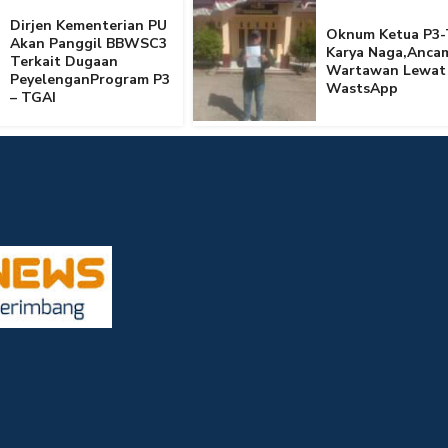
Dirjen Kementerian PU
Oknum Ketua P3-
Akan Panggil BBWSC3
Karya Naga,Anca
Terkait Dugaan
Wartawan Lewat
PeyelenganProgram P3
WastsApp
– TGAI