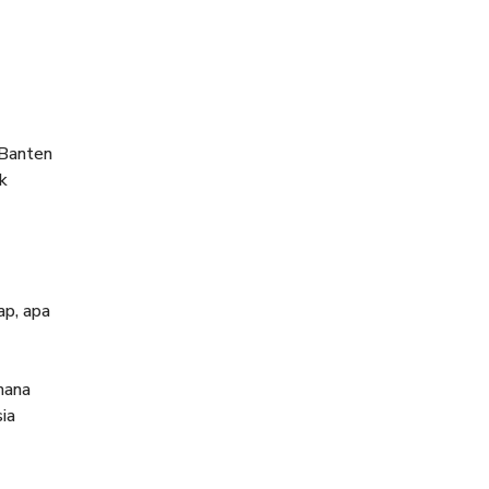
 Banten
k
ap, apa
mana
ia