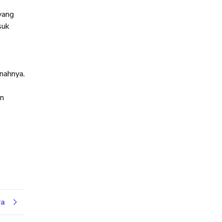
yang
suk
nahnya.
an
ya