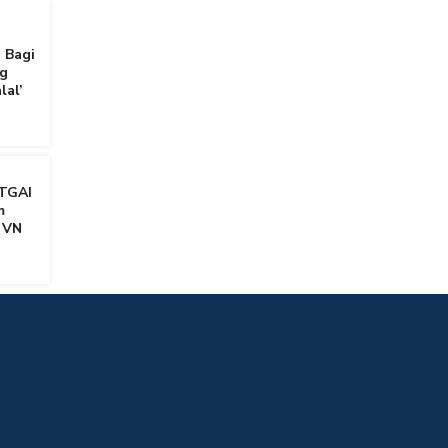
 Bagi
g
lal’
TGAI
m
 VN