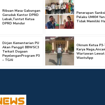
Ribuan Masa Gabungan
Penerapan Sanksi
Geruduk Kantor DPRD
Pelaku UMKM Yan
Lebak,Tuntut Ketua
Tidak Memiliki Ha
DPRD Mundur
Dirjen Kementerian PU
Oknum Ketua P3-
Akan Panggil BBWSC3
Karya Naga,Anca
Terkait Dugaan
Wartawan Lewat
PeyelenganProgram P3
WastsApp
– TGAI