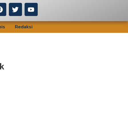
bis
Redaksi
k