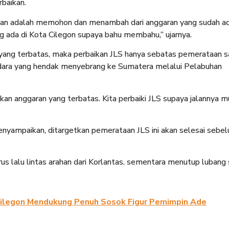
baikan.
kukan adalah memohon dan menambah dari anggaran yang sudah ad
ng ada di Kota Cilegon supaya bahu membahu,” ujarnya.
yang terbatas, maka perbaikan JLS hanya sebatas pemerataan s
ndara yang hendak menyebrang ke Sumatera melalui Pelabuhan
an anggaran yang terbatas. Kita perbaiki JLS supaya jalannya mu
nyampaikan, ditargetkan pemerataan JLS ini akan selesai sebe
lalu lintas arahan dari Korlantas. sementara menutup lubang s
Cilegon Mendukung Penuh Sosok Figur Pemimpin Ade