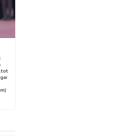
i
n
Atot
agai
am)