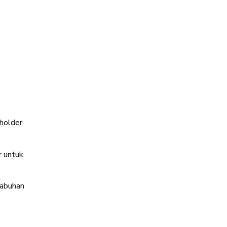
holder
r untuk
labuhan