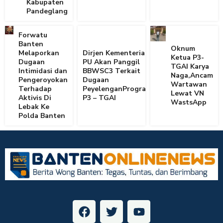
Kabupaten
Pandeglang
Forwatu
Banten
Oknum
Melaporkan
Dirjen Kementerian
Ketua P3-
Dugaan
PU Akan Panggil
TGAI Karya
Intimidasi dan
BBWSC3 Terkait
Naga,Ancam
Pengeroyokan
Dugaan
Wartawan
Terhadap
PeyelenganProgram
Lewat VN
Aktivis Di
P3 – TGAI
WastsApp
Lebak Ke
Polda Banten