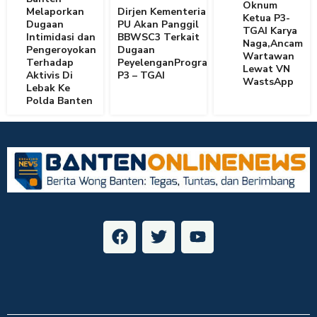
Oknum
Melaporkan
Dirjen Kementerian
Ketua P3-
Dugaan
PU Akan Panggil
TGAI Karya
Intimidasi dan
BBWSC3 Terkait
Naga,Ancam
Pengeroyokan
Dugaan
Wartawan
Terhadap
PeyelenganProgram
Lewat VN
Aktivis Di
P3 – TGAI
WastsApp
Lebak Ke
Polda Banten