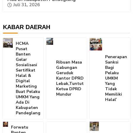
Juli 31, 2026
KABAR DAERAH
HCMA
Pusat
Banten
Penerapan
Gelar
Ribuan Masa
Sanksi
Sosialisasi
Gabungan
Bagi
Sertifikat
Geruduk
Pelaku
Halal &
Kantor DPRD
UMKM
Digital
Lebak,Tuntut
Yang
Marketing
Ketua DPRD
Tidak
Buat Pelaku
Mundur
Memiliki
UMKM Yang
Halal’
Ada Di
Kabupaten
Pandeglang
Forwatu
Banten