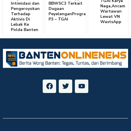
TGAI Karya
Intimidasi dan
BBWSC3 Terkait
Naga,Ancam
Pengeroyokan
Dugaan
Wartawan
Terhadap
PeyelenganProgram
Lewat VN
Aktivis Di
P3 – TGAI
WastsApp
Lebak Ke
Polda Banten