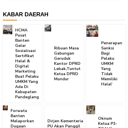
KABAR DAERAH
HCMA
Pusat
Banten
Penerapan
Gelar
Ribuan Masa
Sanksi
Sosialisasi
Gabungan
Bagi
Sertifikat
Geruduk
Pelaku
Halal &
Kantor DPRD
UMKM
Digital
Lebak,Tuntut
Yang
Marketing
Ketua DPRD
Tidak
Buat Pelaku
Mundur
Memiliki
UMKM Yang
Halal’
Ada Di
Kabupaten
Pandeglang
Forwatu
Banten
Oknum
Melaporkan
Dirjen Kementerian
Ketua P3-
Dugaan
PU Akan Panggil