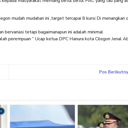
tas kepada masyarakat memang betul betul PAC yang tau yang ad
egon mudah mudahan ini ,target tercapai 8 kursi Di menangkan 
an bervariasi tetapi bagaimanapun ini adalah minimal
dalah perempuan ” Ucap ketua DPC Hanura kota Cilegon Jenal Abi
Pos Berikutn