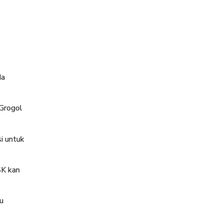
da
,Grogol
i untuk
SK kan
u