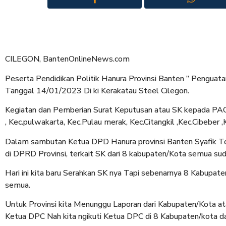
CILEGON, BantenOnlineNews.com
Peserta Pendidikan Politik Hanura Provinsi Banten ” Penguata
Tanggal 14/01/2023 Di ki Kerakatau Steel Cilegon.
Kegiatan dan Pemberian Surat Keputusan atau SK kepada PAC 
, Kec.pulwakarta, Kec.Pulau merak, Kec.Citangkil ,Kec.Cibeber
Dalam sambutan Ketua DPD Hanura provinsi Banten Syafik Toyi
di DPRD Provinsi, terkait SK dari 8 kabupaten/Kota semua sudah
Hari ini kita baru Serahkan SK nya Tapi sebenarnya 8 Kabupaten
semua.
Untuk Provinsi kita Menunggu Laporan dari Kabupaten/Kota at
Ketua DPC Nah kita ngikuti Ketua DPC di 8 Kabupaten/kota da