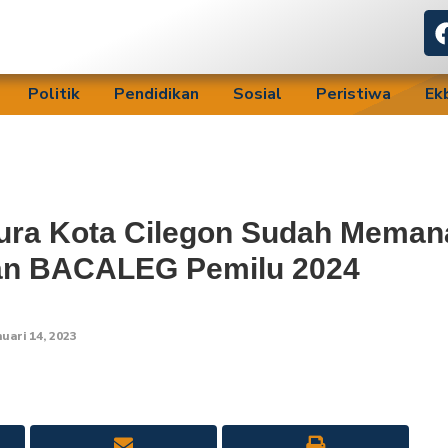
Politik
Pendidikan
Sosial
Peristiwa
Ek
nura Kota Cilegon Sudah Meman
an BACALEG Pemilu 2024
nuari 14, 2023