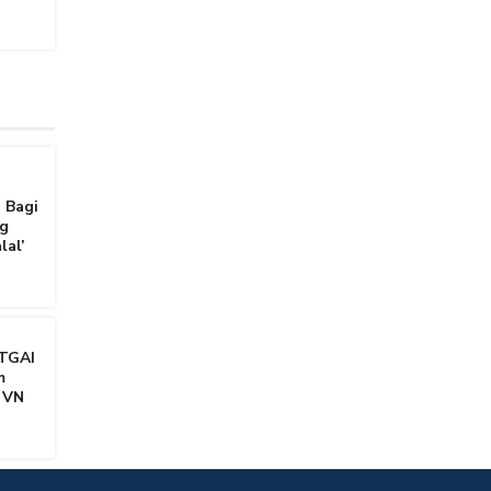
 Bagi
g
lal’
TGAI
m
 VN