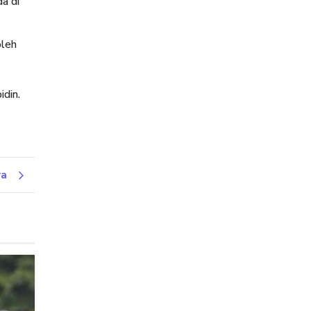
a di
oleh
din.
ya