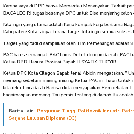
Karena saya di DPD hanya Memantau Menanyakan Terkait pers
BACALEG RI tugas besarnya DPC untuk Bisa menjaring calon c
Kita ingin yang utama adalah Kerja kompak kerja bersama Baga
Kabupaten/Kota lainya ,kerana target kita ingin semua sukses 
Target yang tadi d sampaikan oleh Tim Pemenangan adalah 8 Ka
PAC harus semangat ,PAC harus Deket dengan daerah ,PAC har
Ketua DPD Hanura Provinsi Bapak H.SYAFIK THOYIB .
Ketua DPC Kota Cilegon Bapak Jenal Abidin mengatakan, ” Unt
memang sebelum masing masing Ketua PAC ini Turun Untuk me
kita rekrut ini adalah Barusan kita menyapaikan Pembekalan
bagaimanpun memang Tau persis tentang di daerah Itu adalah 
Berita Lain:
Perguruan Tinggi Politeknik Industri Pe
Sarjana Lulusan Diploma (D3)