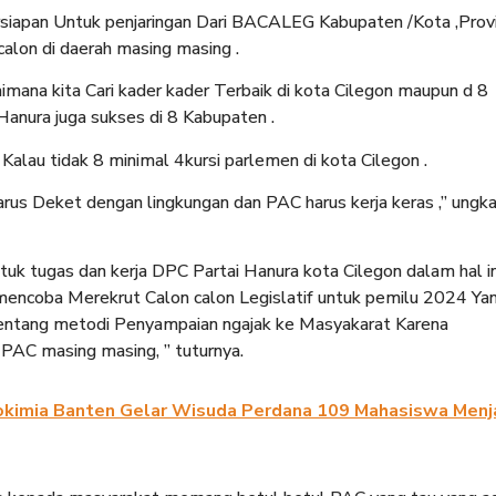
iapan Untuk penjaringan Dari BACALEG Kabupaten /Kota ,Provi
alon di daerah masing masing .
imana kita Cari kader kader Terbaik di kota Cilegon maupun d 8
Hanura juga sukses di 8 Kabupaten .
lau tidak 8 minimal 4kursi parlemen di kota Cilegon .
us Deket dengan lingkungan dan PAC harus kerja keras ,” ungk
uk tugas dan kerja DPC Partai Hanura kota Cilegon dalam hal in
ncoba Merekrut Calon calon Legislatif untuk pemilu 2024 Ya
 Tentang metodi Penyampaian ngajak ke Masyakarat Karena
PAC masing masing, ” tuturnya.
trokimia Banten Gelar Wisuda Perdana 109 Mahasiswa Menj