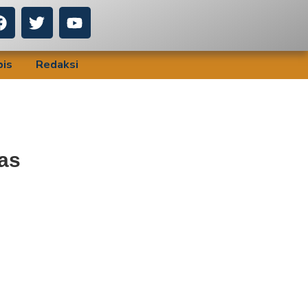
bis
Redaksi
as