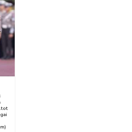
i
n
Atot
agai
am)