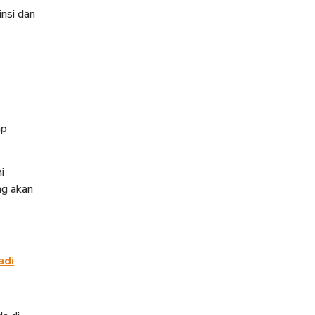
nsi dan
ap
i
ng akan
adi